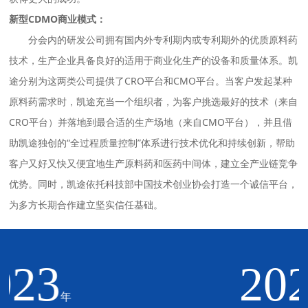
新型CDMO商业模式：
分会内的研发公司拥有国内外专利期内或专利期外的优质原料药
技术，生产企业具备良好的适用于商业化生产的设备和质量体系。凯
途分别为这两类公司提供了CRO平台和CMO平台。当客户发起某种
原料药需求时，凯途充当一个组织者，为客户挑选最好的技术（来自
CRO平台）并落地到最合适的生产场地（来自CMO平台），并且借
助凯途独创的“全过程质量控制”体系进行技术优化和持续创新，帮助
客户又好又快又便宜地生产原料药和医药中间体，建立全产业链竞争
优势。同时，凯途依托科技部中国技术创业协会打造一个诚信平台，
为多方长期合作建立坚实信任基础。
2022
年